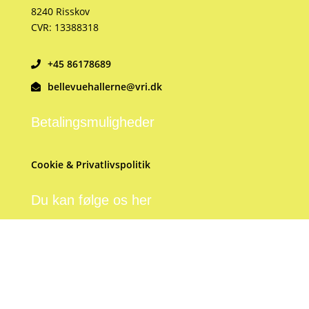
8240 Risskov
CVR: 13388318
+45 86178689
bellevuehallerne@vri.dk
Betalingsmuligheder
Cookie & Privatlivspolitik
Du kan følge os her