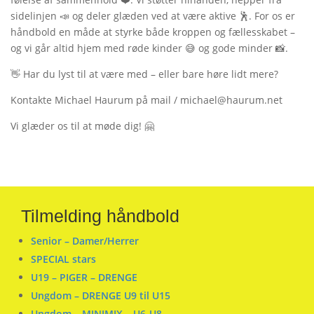
sidelinjen 📣 og deler glæden ved at være aktive 🕺. For os er
håndbold en måde at styrke både kroppen og fællesskabet –
og vi går altid hjem med røde kinder 😅 og gode minder 📸.
👋 Har du lyst til at være med – eller bare høre lidt mere?
Kontakte Michael Haurum på mail / michael@haurum.net
Vi glæder os til at møde dig! 🤗
Tilmelding håndbold
Senior – Damer/Herrer
SPECIAL stars
U19 – PIGER – DRENGE
Ungdom – DRENGE U9 til U15
Ungdom – MINIMIX – U6-U8