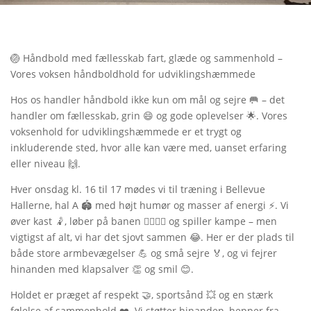
🏐 Håndbold med fællesskab fart, glæde og sammenhold –
Vores voksen håndboldhold for udviklingshæmmede
Hos os handler håndbold ikke kun om mål og sejre 🥅 – det
handler om fællesskab, grin 😄 og gode oplevelser 🌟. Vores
voksenhold for udviklingshæmmede er et trygt og
inkluderende sted, hvor alle kan være med, uanset erfaring
eller niveau 🙌.
Hver onsdag kl. 16 til 17 mødes vi til træning i Bellevue
Hallerne, hal A 🏟️ med højt humør og masser af energi ⚡. Vi
øver kast 🤾, løber på banen 🏃‍♂️🏃‍♀️ og spiller kampe – men
vigtigst af alt, vi har det sjovt sammen 😂. Her er der plads til
både store armbevægelser 💪 og små sejre 🏅, og vi fejrer
hinanden med klapsalver 👏 og smil 😊.
Holdet er præget af respekt 🤝, sportsånd 💥 og en stærk
følelse af sammenhold ❤️️. Vi støtter hinanden, hepper fra