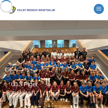
U13 Piger
VRI Håndbold