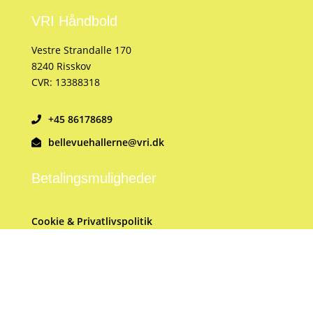
VRI Håndbold
Vestre Strandalle 170
8240 Risskov
CVR: 13388318
+45 86178689
bellevuehallerne@vri.dk
Betalingsmuligheder
Cookie & Privatlivspolitik
Du kan følge os her