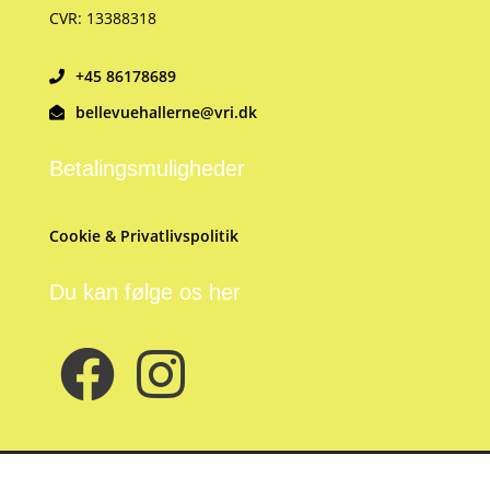
CVR: 13388318
+45 86178689
bellevuehallerne@vri.dk
Betalingsmuligheder
Cookie & Privatlivspolitik
Du kan følge os her
Hjemmesiden er drevet af
Conventus
i